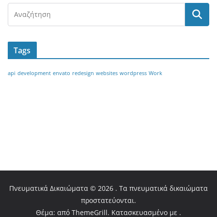
Tags
api
development
envato
redesign
websites
wordpress
Work
ΔΗΛΩΣΗ ΕΝΔΙΑΦΕΡΟΝΤΟΣ
ΧΟΡΗΓΙΑ ΑΙΓΙΔΑΣ
ΧΟΡΗΓΙΑ ΕΠΙΚΟΙΝΩΝΙΑΣ
ΕΠΙΚΟΙΝΩΝΙΑ
Πνευματικά Δικαιώματα © 2026 . Τα πνευματικά δικαιώματα
προστατεύονται.
Θέμα: από ThemeGrill. Κατασκευασμένο με .