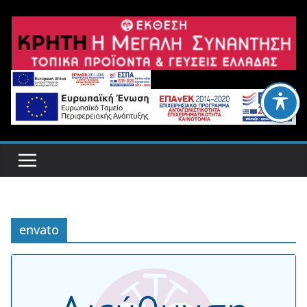
Μετάβαση
σε
περιεχόμενο
envato