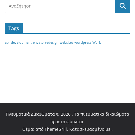
Tags
api
development
envato
redesign
websites
wordpress
Work
ΔΗΛΩΣΗ ΕΝΔΙΑΦΕΡΟΝΤΟΣ
ΧΟΡΗΓΙΑ ΑΙΓΙΔΑΣ
ΧΟΡΗΓΙΑ ΕΠΙΚΟΙΝΩΝΙΑΣ
ΕΠΙΚΟΙΝΩΝΙΑ
Πνευματικά Δικαιώματα © 2026 . Τα πνευματικά δικαιώματα
προστατεύονται.
Θέμα: από ThemeGrill. Κατασκευασμένο με .